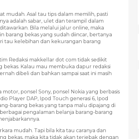
 mudah. Asal tau tips dalam memilih, pasti
ya adalah sabar, ulet dan terampil dalam
tawarkan. Bila melalui jalur online, maka
 barang bekas yang sudah diincar, bertanya
cari tau kelebihan dan kekurangan barang
 tim Redaksi makkellar dot com tidak sedikit
g bekas. Kalau mau membuka dapur redaksi
nah dibeli dan bahkan sampai saat ini masih
 motor, ponsel Sony, ponsel Nokia yang berbasis
io Player DAP, Ipod Touch generasi 6, Ipod
rang-barang bekas yang tanpa malu dipajang di
h, berbagai pengalaman belanja barang-barang
 menjabarkannya.
ara mudah. Tapi bila kita tau caranya dan
rang bekas, maka kita tidak akan terjebak dengan