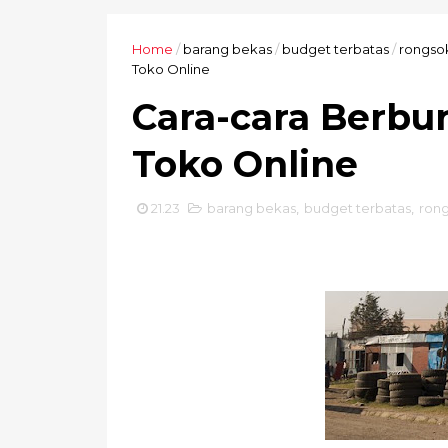
Home
/
barang bekas
/
budget terbatas
/
rongso
Toko Online
Cara-cara Berbu
Toko Online
21.23
barang bekas
,
budget terbatas
,
ron