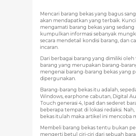
Mencari barang bekas yang bagus sangat
akan mendapatkan yang terbaik. Kuncin
mengamati barang bekas yang sedang di
kumpulkan informasi sebanyak mungkin
secara mendetail kondisi barang, dan 
incaran.
Dari berbagai barang yang dimiliki oleh
barang yang merupakan barang-baran
mengenai barang-barang bekas yang per
dipergunakan.
Barang-barang bekas itu adalah, sepeda
Windows, earphone cabutan, Digital Aud
Touch generasi 4, Ipad dan sederet ba
beberapa tempat di lokasi redaksi. Na
bekas itulah maka artikel ini mencoba
Membeli barang bekas tentu bukan perk
mengerti betul ciri-ciri dari sebuah ba