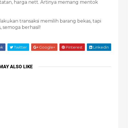
atatan, harga nett. Artinya memang mentok
lakukan transaksi memilih barang bekas, tapi
, semoga berhasil!
ok
Twitter
Google+
Pinterest
Linkedin
MAY ALSO LIKE