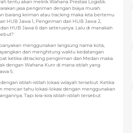
h tentu akan melirik Wahana Prestasi Logistik.
rakan jasa pengiriman dengan biaya murah.
n barang kiriman atau tracking maka kita bertemu
 dari HUB Jawa 1, Pengiriman dari HUB Jawa 2,
dari HUB Jawa 6 dan seterusnya. Lalu di manakah
sebut?
ebanyakan menggunakan langsung nama kota,
ayangkan dan menghitung waktu kedatangan
epat ketika ditracking pengiriman dari Medan maka
ak dengan Wahana Kurir di mana istilah yang
awa 5.
ngan istilah-istilah lokasi wilayah tersebut. Ketika
n mencari tahu lokasi-lokasi dengan menggunakan
annya. Tapi kira-kira istilah-istilah tersebut