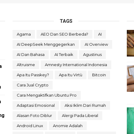
TAGS
Agama
AEO Dan SEO Berbeda?
AI
AI DeepSeek Menggegerkan
AI Overview
AI Dan Bahasa
AI Terbaik
Agustinus
Altruisme
Amnesty International Indonesia
a
Apa Itu Passkey?
Apa Itu Virtù
Bitcoin
Cara Jual Crypto
n
Cara Mengaktifkan Ubuntu Pro
n
Adaptasi Emosional
Aksi Iklim Dari Rumah
ng
Alasan Foto Diblur
Alergi Pada Liberal
Android Linux
Anomie Adalah