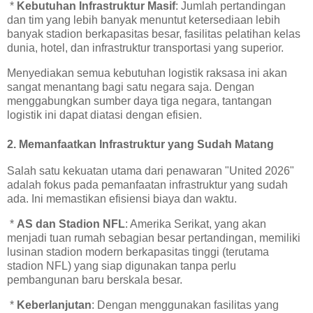
*
Kebutuhan Infrastruktur Masif
: Jumlah pertandingan
dan tim yang lebih banyak menuntut ketersediaan lebih
banyak stadion berkapasitas besar, fasilitas pelatihan kelas
dunia, hotel, dan infrastruktur transportasi yang superior.
Menyediakan semua kebutuhan logistik raksasa ini akan
sangat menantang bagi satu negara saja. Dengan
menggabungkan sumber daya tiga negara, tantangan
logistik ini dapat diatasi dengan efisien.
2. Memanfaatkan Infrastruktur yang Sudah Matang
Salah satu kekuatan utama dari penawaran "United 2026"
adalah fokus pada pemanfaatan infrastruktur yang sudah
ada. Ini memastikan efisiensi biaya dan waktu.
*
AS dan Stadion NFL
: Amerika Serikat, yang akan
menjadi tuan rumah sebagian besar pertandingan, memiliki
lusinan stadion modern berkapasitas tinggi (terutama
stadion NFL) yang siap digunakan tanpa perlu
pembangunan baru berskala besar.
*
Keberlanjutan
: Dengan menggunakan fasilitas yang