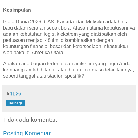
Kesimpulan
Piala Dunia 2026 di AS, Kanada, dan Meksiko adalah era
baru dalam sejarah sepak bola. Alasan utama keputusannya
adalah kebutuhan logistik ekstrem yang diakibatkan oleh
perluasan menjadi 48 tim, dikombinasikan dengan
keuntungan finansial besar dan ketersediaan infrastruktur
siap pakai di Amerika Utara.
Apakah ada bagian tertentu dari artikel ini yang ingin Anda
kembangkan lebih lanjut atau butuh informasi detail lainnya,
seperti tanggal atau stadion spesifik?
di
11.26
Berbagi
Tidak ada komentar:
Posting Komentar