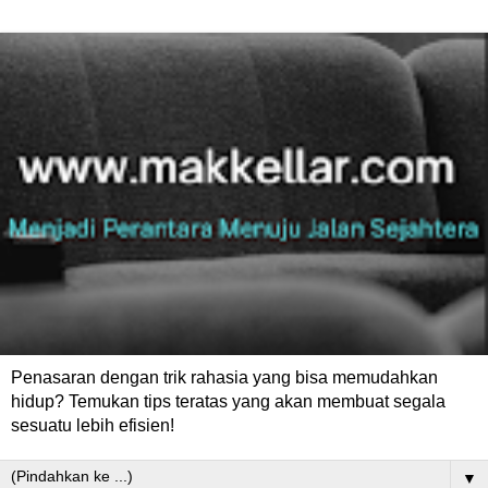
Penasaran dengan trik rahasia yang bisa memudahkan
hidup? Temukan tips teratas yang akan membuat segala
sesuatu lebih efisien!
▼