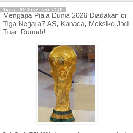
Sabtu, 06 Desember 2025
Mengapa Piala Dunia 2026 Diadakan di
Tiga Negara? AS, Kanada, Meksiko Jadi
Tuan Rumah!