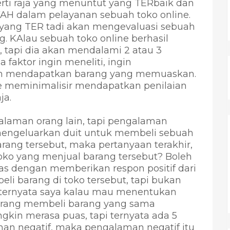
rti raja yang menuntut yang TERbaik dan
AH dalam pelayanan sebuah toko online.
yang TER tadi akan mengevaluasi sebuah
. KAlau sebuah toko online berhasil
tapi dia akan mendalami 2 atau 3
aktor ingin meneliti, ingin
gin mendapatkan barang yang memuaskan.
ine meminimalisir mendapatkan penilaian
ja.
alaman orang lain, tapi pengalaman
n mengeluarkan duit untuk membeli sebuah
ang tersebut, maka pertanyaan terakhir,
ko yang menjual barang tersebut? Boleh
as dengan memberikan respon positif dari
i barang di toko tersebut, tapi bukan
b ternyata saya kalau mau menentukan
orang membeli barang yang sama
gkin merasa puas, tapi ternyata ada 5
n negatif, maka pengalaman negatif itu