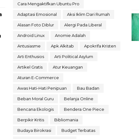
Cara Mengaktifkan Ubuntu Pro
a
Adaptasi Emosional
Aksi Iklim Dari Rumah
Alasan Foto Diblur
Alergi Pada Liberal
n
Android Linux
Anomie Adalah
Antusiasme
Apk Alkitab
Apokrifa Kristen
Arti Enthusios
Arti Political Asylum
Artikel Gratis
Atur Keuangan
Aturan E-Commerce
Awas Hati-Hati Penipuan
Bau Badan
Beban Moral Guru
Belanja Online
Bencana Ekologis
Bendera One Piece
Berpikir Kritis
Bibliomania
Budaya Birokrasi
Budget Terbatas