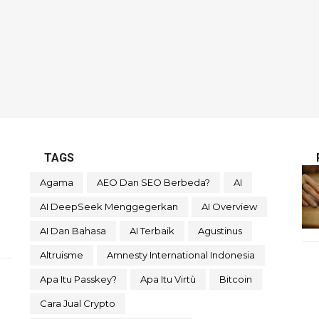
TAGS
Agama
AEO Dan SEO Berbeda?
AI
?
AI DeepSeek Menggegerkan
AI Overview
g
AI Dan Bahasa
AI Terbaik
Agustinus
Altruisme
Amnesty International Indonesia
Apa Itu Passkey?
Apa Itu Virtù
Bitcoin
Cara Jual Crypto