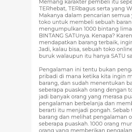
Memang karakter pembeli itu sepe
TERhebat, TERbagus serta yang W
Makanya dalam pencarian semua 
toko untuk membeli sebuah barang
mengumpulkan 1000 bintang lima, 
BINTANG SATUnya. Kenapa? Karena f
mendapatkan barang terbaik, in
Jadi, kalau bisa, sebuah toko onl
buruk walaupun itu hanya SATU sa
Pengalaman ini tentu bukan peng
pribadi di mana ketika kita ingi
barang, dan sudah menentukan bar
seberapa puaskah orang dengan to
jadi banyak orang yang merasa pu
pengalaman berbelanja dan membel
berarti itu menjadi pongah. Seba
barang dan melihat pengalaman 
seberapa puaskah. 1000 orang mun
orang yang memberikan pengalama