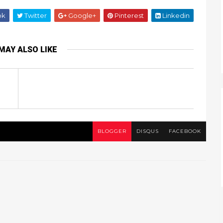
ok
Twitter
Google+
Pinterest
Linkedin
MAY ALSO LIKE
BLOGGER
DISQUS
FACEBOOK