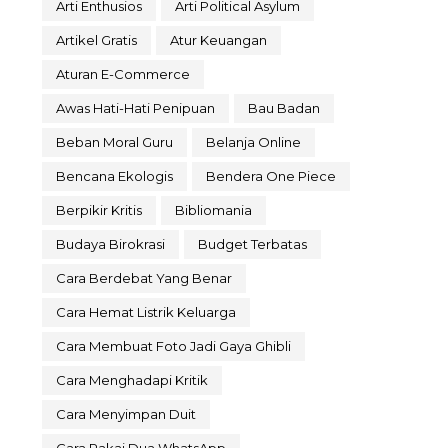
Arti Enthusios
Arti Political Asylum
Artikel Gratis
Atur Keuangan
Aturan E-Commerce
Awas Hati-Hati Penipuan
Bau Badan
Beban Moral Guru
Belanja Online
Bencana Ekologis
Bendera One Piece
Berpikir Kritis
Bibliomania
Budaya Birokrasi
Budget Terbatas
Cara Berdebat Yang Benar
Cara Hemat Listrik Keluarga
Cara Membuat Foto Jadi Gaya Ghibli
Cara Menghadapi Kritik
Cara Menyimpan Duit
Cara Pakai Dua WhatsApp