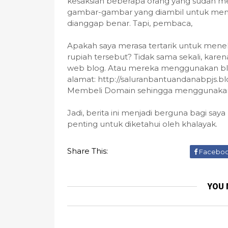
kesaksian beberapa orang yang sudah me
gambar-gambar yang diambil untuk memb
dianggap benar. Tapi, pembaca,
Apakah saya merasa tertarik untuk menelu
rupiah tersebut? Tidak sama sekali, karen
web blog. Atau mereka menggunakan b
alamat: http://saluranbantuandanabpjs.
Membeli Domain sehingga menggunakan
Jadi, berita ini menjadi berguna bagi saya 
penting untuk diketahui oleh khalayak.
Share This:
Facebo
YOU 