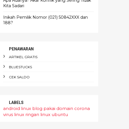
Apa Adanya? Akar Konflik yang Sering Tidak
Kita Sadari
Inikah Pemilik Nomor (021) 50842XXX dan
188?
PENAWARAN
ARTIKEL GRATIS
BLUESTUCKS
CEK SALDO
LABELS
android linux
blog pakai domain
corona
virus
linux ringan
linux ubuntu