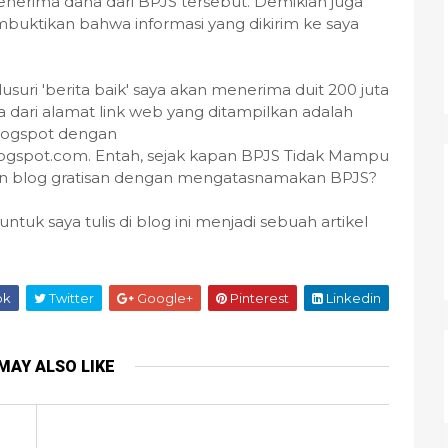
nerima dana dari BPJS tersebut. Demikian juga
uktikan bahwa informasi yang dikirim ke saya
suri 'berita baik' saya akan menerima duit 200 juta
a dari alamat link web yang ditampilkan adalah
logspot dengan
blogspot.com. Entah, sejak kapan BPJS Tidak Mampu
 blog gratisan dengan mengatasnamakan BPJS?
untuk saya tulis di blog ini menjadi sebuah artikel
ok
Twitter
Google+
Pinterest
Linkedin
MAY ALSO LIKE