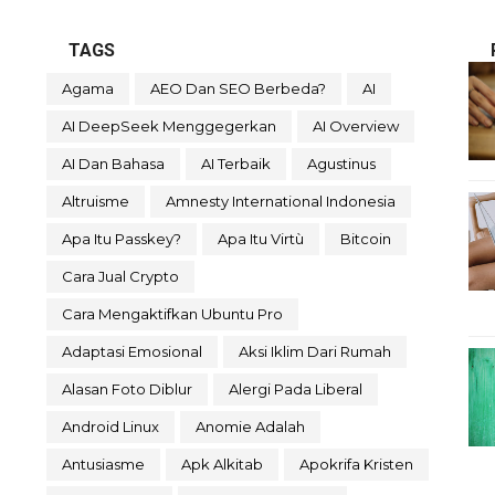
TAGS
Agama
AEO Dan SEO Berbeda?
AI
AI DeepSeek Menggegerkan
AI Overview
AI Dan Bahasa
AI Terbaik
Agustinus
Altruisme
Amnesty International Indonesia
Apa Itu Passkey?
Apa Itu Virtù
Bitcoin
Cara Jual Crypto
Cara Mengaktifkan Ubuntu Pro
Adaptasi Emosional
Aksi Iklim Dari Rumah
Alasan Foto Diblur
Alergi Pada Liberal
Android Linux
Anomie Adalah
Antusiasme
Apk Alkitab
Apokrifa Kristen