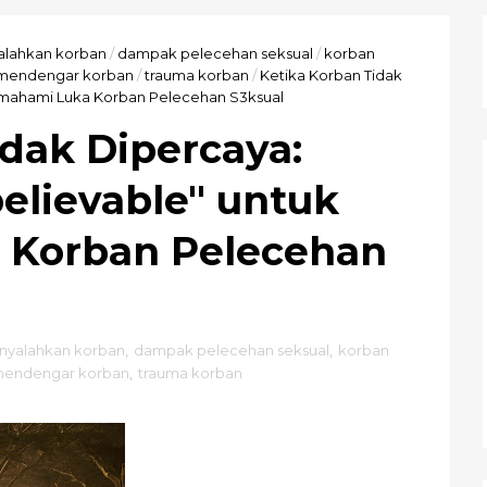
lahkan korban
/
dampak pelecehan seksual
/
korban
 mendengar korban
/
trauma korban
/
Ketika Korban Tidak
Memahami Luka Korban Pelecehan S3ksual
idak Dipercaya:
believable" untuk
Korban Pelecehan
nyalahkan korban
,
dampak pelecehan seksual
,
korban
mendengar korban
,
trauma korban