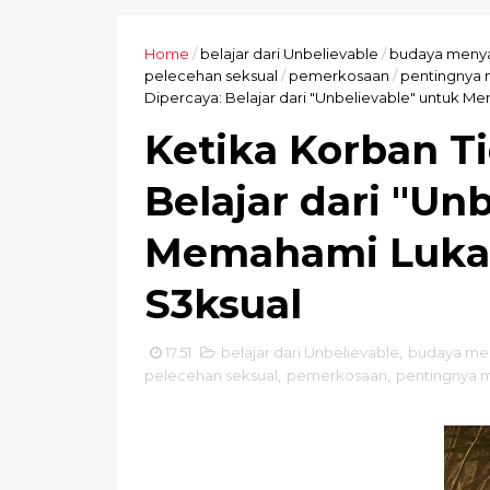
Home
/
belajar dari Unbelievable
/
budaya menya
pelecehan seksual
/
pemerkosaan
/
pentingnya
Dipercaya: Belajar dari "Unbelievable" untuk 
Ketika Korban T
Belajar dari "Un
Memahami Luka 
S3ksual
17.51
belajar dari Unbelievable
,
budaya me
pelecehan seksual
,
pemerkosaan
,
pentingnya 