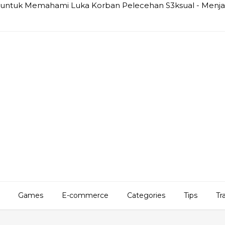
e" untuk Memahami Luka Korban Pelecehan S3ksual - Menjad
Games
E-commerce
Categories
Tips
Tr