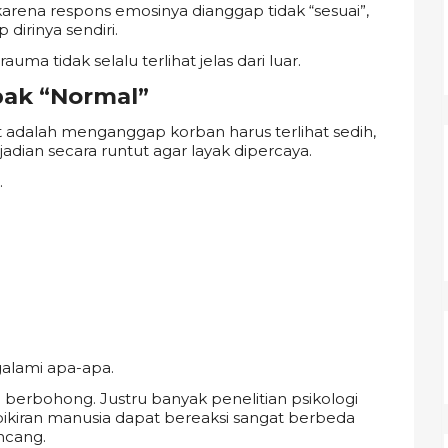
karena respons emosinya dianggap tidak “sesuai”,
irinya sendiri.
ma tidak selalu terlihat jelas dari luar.
pak “Normal”
t adalah menganggap korban harus terlihat sedih,
ian secara runtut agar layak dipercaya.
.
alami apa-apa.
 berbohong. Justru banyak penelitian psikologi
kiran manusia dapat bereaksi sangat berbeda
ncang.