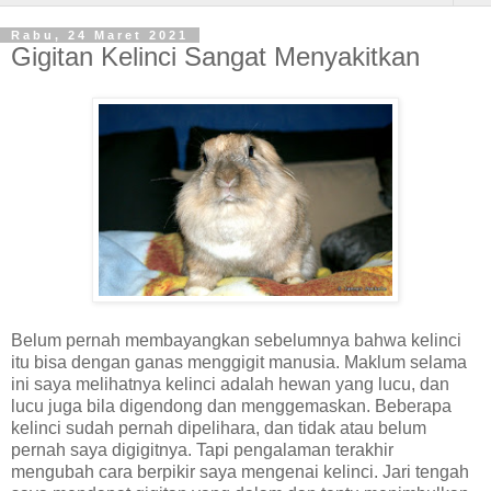
Rabu, 24 Maret 2021
Gigitan Kelinci Sangat Menyakitkan
Belum pernah membayangkan sebelumnya bahwa kelinci
itu bisa dengan ganas menggigit manusia. Maklum selama
ini saya melihatnya kelinci adalah hewan yang lucu, dan
lucu juga bila digendong dan menggemaskan. Beberapa
kelinci sudah pernah dipelihara, dan tidak atau belum
pernah saya digigitnya. Tapi pengalaman terakhir
mengubah cara berpikir saya mengenai kelinci. Jari tengah