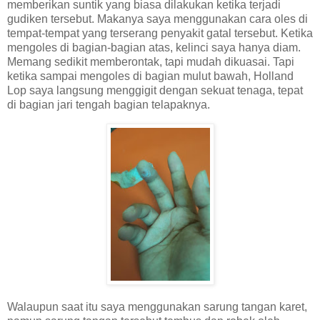
memberikan suntik yang biasa dilakukan ketika terjadi
gudiken tersebut. Makanya saya menggunakan cara oles di
tempat-tempat yang terserang penyakit gatal tersebut. Ketika
mengoles di bagian-bagian atas, kelinci saya hanya diam.
Memang sedikit memberontak, tapi mudah dikuasai. Tapi
ketika sampai mengoles di bagian mulut bawah, Holland
Lop saya langsung menggigit dengan sekuat tenaga, tepat
di bagian jari tengah bagian telapaknya.
Walaupun saat itu saya menggunakan sarung tangan karet,