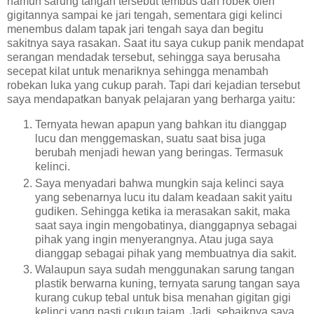
namun sarung tangan tersebut tembus dan robek oleh
gigitannya sampai ke jari tengah, sementara gigi kelinci
menembus dalam tapak jari tengah saya dan begitu
sakitnya saya rasakan. Saat itu saya cukup panik mendapat
serangan mendadak tersebut, sehingga saya berusaha
secepat kilat untuk menariknya sehingga menambah
robekan luka yang cukup parah. Tapi dari kejadian tersebut
saya mendapatkan banyak pelajaran yang berharga yaitu:
Ternyata hewan apapun yang bahkan itu dianggap
lucu dan menggemaskan, suatu saat bisa juga
berubah menjadi hewan yang beringas. Termasuk
kelinci.
Saya menyadari bahwa mungkin saja kelinci saya
yang sebenarnya lucu itu dalam keadaan sakit yaitu
gudiken. Sehingga ketika ia merasakan sakit, maka
saat saya ingin mengobatinya, dianggapnya sebagai
pihak yang ingin menyerangnya. Atau juga saya
dianggap sebagai pihak yang membuatnya dia sakit.
Walaupun saya sudah menggunakan sarung tangan
plastik berwarna kuning, ternyata sarung tangan saya
kurang cukup tebal untuk bisa menahan gigitan gigi
kelinci yang pasti cukup tajam. Jadi, sebaiknya saya