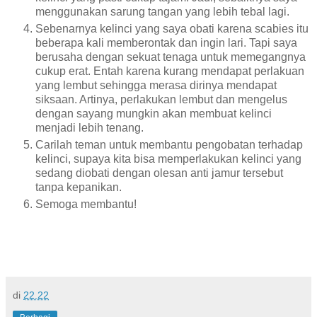
menggunakan sarung tangan yang lebih tebal lagi.
Sebenarnya kelinci yang saya obati karena scabies itu
beberapa kali memberontak dan ingin lari. Tapi saya
berusaha dengan sekuat tenaga untuk memegangnya
cukup erat. Entah karena kurang mendapat perlakuan
yang lembut sehingga merasa dirinya mendapat
siksaan. Artinya, perlakukan lembut dan mengelus
dengan sayang mungkin akan membuat kelinci
menjadi lebih tenang.
Carilah teman untuk membantu pengobatan terhadap
kelinci, supaya kita bisa memperlakukan kelinci yang
sedang diobati dengan olesan anti jamur tersebut
tanpa kepanikan.
Semoga membantu!
di
22.22