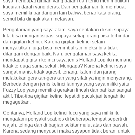
saya mendapat gigitan yang dalam dan tentu menimbulkan
kucuran darah yang deras. Dan pengalaman itu membuat
saya memiliki pandangan lain bahwa benar kata orang,
semut bila diinjak akan melawan.
Pengalaman yang saya alami saya ceritakan di sini supaya
kita bisa mengantisipasi supaya setiap orang bisa terhindar
dari gigitan kelinci. Karena gigitan kelinci selain
menyakitkan, juga bisa menimbulkan infeksi bila tidak
ditangani dengan baik. Nah, pengalaman saya ketika
mendapat gigitan kelinci saya jenis Holland Lop itu memang
tidak terduga sama sekali. Mengapa? Karena kelinci saya
sangat manis, tidak agresif, tenang, kalem dan jarang
melakukan gerakan-gerakan yang sifatnya ingin menyerang.
Berbeda dengan jenis kelinci lainnya yang saya miliki yaitu
Fuzzy Lop yang memiliki gerakan lincah dan bahkan sangat
aktif. Tiba-tiba gigitan kelinci tepat di pucuk jari tengah itu
megagetkan.
Ceritanya, Holland Lop kelinci lucu yang saya miliki itu
mengalami penyakit scabies di beberapa tempat seperti di
wajah, telinga dan di bagian sekitar mulut atas dan bawah.
Karena sedang menyusui maka sayapun tidak berani untuk