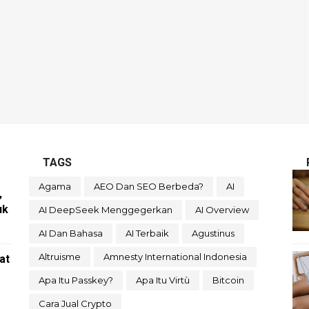
TAGS
Agama
AEO Dan SEO Berbeda?
AI
,
uk
AI DeepSeek Menggegerkan
AI Overview
AI Dan Bahasa
AI Terbaik
Agustinus
Altruisme
Amnesty International Indonesia
at
Apa Itu Passkey?
Apa Itu Virtù
Bitcoin
Cara Jual Crypto