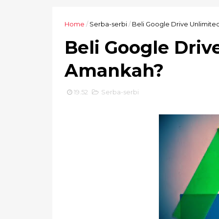
Home
/
Serba-serbi
/
Beli Google Drive Unlimit
Beli Google Dri
Amankah?
19.52
Serba-serbi